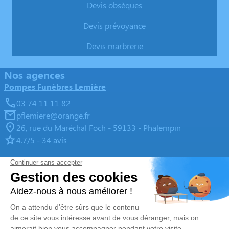
Devis obsèques
Devis prévoyance
Devis marbrerie
Nos agences
Pompes Funèbres Lemière
03 74 11 11 82
pflemiere@orange.fr
26, rue du Maréchal Foch - 59133 - Phalempin
4.7/5 - 34 avis
Pompes Funèbres & Marbrerie LEMIERE - SINGEZ
03 67 80 47 72
pflemiere@orange.fr
1, Route d’Estaires - 62840 - Lorgies
5/5 - 4 avis
Nos Services
Liens utiles