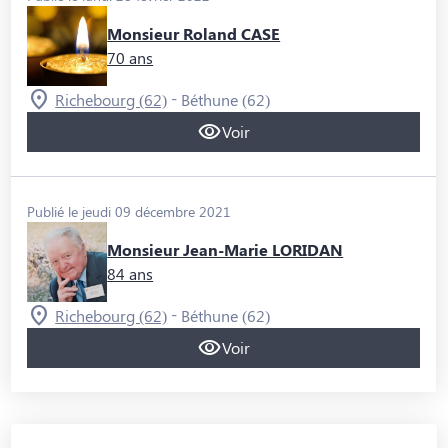
Monsieur Roland CASE
70 ans
-
Richebourg (62)
Béthune (62)
Voir
Publié le jeudi 09 décembre 2021
Monsieur Jean-Marie LORIDAN
84 ans
-
Richebourg (62)
Béthune (62)
Voir