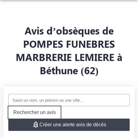
NOS SERVICES
NOS AGENCES
ORGANISER DES OBSÈQUES
Avis d’obsèques de
NOTRE CHAMBRE FUNERAIRE
AGENCE DE PHALEMPIN
PRÉVOIR SES OBSÈQUES
POMPES FUNEBRES
ESPACES HOMMAGES
MARBRERIE LEMIERE à
AGENCE DE LORGIES
MONUMENTS FUNÉRAIRES
Béthune (62)
SERVICES AUX FAMILLES
Rechercher un avis
Créer une alerte avis de décès