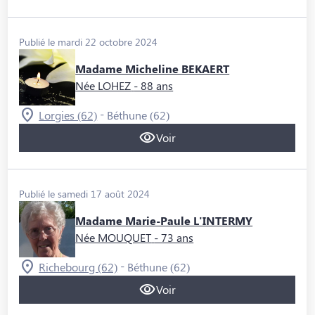
Publié le mardi 22 octobre 2024
Madame Micheline BEKAERT
Née LOHEZ
- 88 ans
-
Lorgies (62)
Béthune (62)
Voir
Publié le samedi 17 août 2024
Madame Marie-Paule L'INTERMY
Née MOUQUET
- 73 ans
-
Richebourg (62)
Béthune (62)
Voir