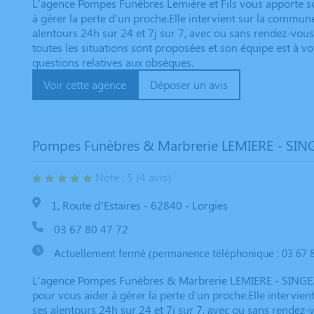
L'agence Pompes Funèbres Lemière et Fils vous apporte so
à gérer la perte d'un proche.Elle intervient sur la commun
alentours 24h sur 24 et 7j sur 7, avec ou sans rendez-vou
toutes les situations sont proposées et son équipe est à v
questions relatives aux obsèques.
Voir cette agence
Déposer un avis
Pompes Funèbres & Marbrerie LEMIERE - SIN
Note : 5 (4 avis)
1, Route d’Estaires - 62840 - Lorgies
03 67 80 47 72
Actuellement fermé (permanence téléphonique : 03 67 8
L'agence Pompes Funèbres & Marbrerie LEMIERE - SINGEZ
pour vous aider à gérer la perte d'un proche.Elle intervie
ses alentours 24h sur 24 et 7j sur 7, avec ou sans rendez