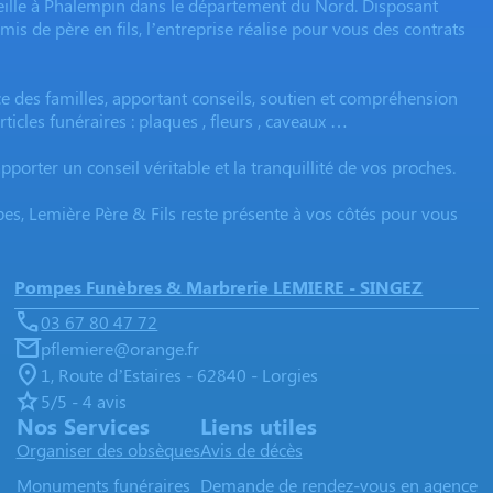
eille à Phalempin dans le département du Nord. Disposant
s de père en fils, l’entreprise réalise pour vous des contrats
 des familles, apportant conseils, soutien et compréhension
ticles funéraires : plaques , fleurs , caveaux …
porter un conseil véritable et la tranquillité de vos proches.
, Lemière Père & Fils reste présente à vos côtés pour vous
Pompes Funèbres & Marbrerie LEMIERE - SINGEZ
03 67 80 47 72
pflemiere@orange.fr
1, Route d’Estaires - 62840 - Lorgies
5/5 - 4 avis
Nos Services
Liens utiles
Organiser des obsèques
Avis de décès
Monuments funéraires
Demande de rendez-vous en agence