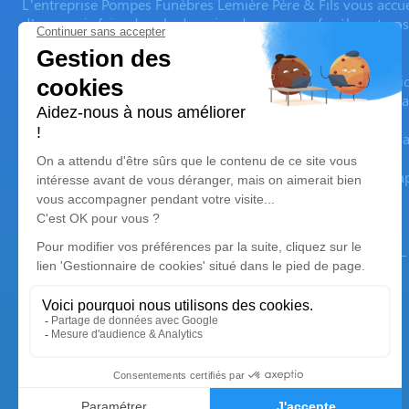
L’entreprise Pompes Funèbres Lemière Père & Fils vous accu
d’un savoir-faire dans le domaine des pompes funèbres transmi
d’obsèques adaptés à vos besoins.
Depuis de nombreuses années, toute son équipe est au service
dans ces moments difficiles. Elle met à votre disposition des ar
Ses devises sont le respect des volontés de chacun, toujours ap
L’organisation des obsèques comportant de nombreuses étapes
soutenir et vous épauler tout au long des funérailles.
Nos agences
Pompes Funèbres Lemière
03 74 11 11 82
pflemiere@orange.fr
26, rue du Maréchal Foch - 59133 - Phalempin
4.7/5 - 34 avis