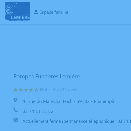
Espace famille
NOS SERVICES
NOS AGENCES
NOTRE CHAMBRE FUNERAIRE
E
Pompes Funèbres Lemière
Note : 4.7 (34 avis)
26, rue du Maréchal Foch - 59133 - Phalempin
03 74 11 11 82
Actuellement fermé (permanence téléphonique : 03 74 1