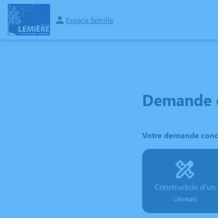
Aller
au
Espace famille
NOS SERVICES
NOS AGENCES
NOTRE CHAMBRE FUNERAIRE
E
contenu
Demande d
Votre demande conc
Construction d’un
caveau