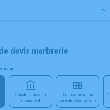
Perm
SPACES HOMMAGES
e devis marbrerie
erne un :
Construction d’un
Concession d’une
N
monument
case de columbarium