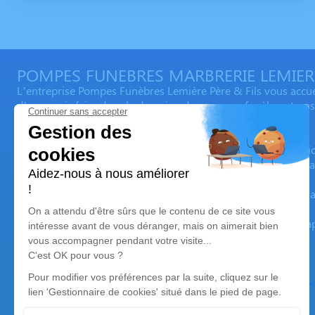
POMPES FUNEBRES MARBRERIE LEMIER
L’entreprise Pompes Funèbres Lemière Père & Fils vous accu
d’un savoir-faire dans le domaine des pompes funèbres transmi
d’obsèques adaptés à vos besoins.
Depuis de nombreuses années, toute son équipe est au service
dans ces moments difficiles. Elle met à votre disposition des ar
Ses devises sont le respect des volontés de chacun, toujours ap
L’organisation des obsèques comportant de nombreuses étapes
soutenir et vous épauler tout au long des funérailles.
Nos agences
Pompes Funèbres Lemière
03 74 11 11 82
pflemiere@orange.fr