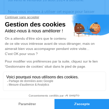
Nous vous invitons à utiliser cet espace pour laisser
vos condoléances, partager des photos souvenirs, une
anecdote ou exprimer vos pensées à travers des
poèmes ou des textes. Cet endroit est un lieu
d'expression dédié à honorer la mémoire de Marie-
Paule L'INTERMY.
Un service de plantation d’arbre hommage est
disponible ici
.
Je rends hommage
Cérémonie religieuse
jeudi 22 août 2024 à 14h30
23
Église Saint Laurent de Richebourg
place du général de Gaulle
Faire-part
Hommages
62136 Richebourg