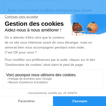
Nous vous invitons à utiliser cet espace pour laisser
vos condoléances, partager des photos souvenirs, une
anecdote ou exprimer vos pensées à travers des
poèmes ou des textes. Cet endroit est un lieu
d'expression dédié à honorer la mémoire de Michel
CONTRAIN.
Un service de plantation d’arbre hommage est
disponible ici
.
Je rends hommage
Cérémonie civile
mercredi 14 juin 2023 à 14h45
6
Crématorium d'Herlies
ZA la Maladrerie
Faire-part
Hommages
59134 Herlies