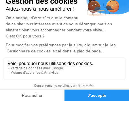
Nos agences
Pompes Funèbres Lemière
03 74 11 11 82
pflemiere@orange.fr
26, rue du Maréchal Foch - 59133 - Phalempin
4.7/5 - 34 avis
Pompes Funèbres & Marbrerie LEMIERE - SINGEZ
03 67 80 47 72
pflemiere@orange.fr
1, Route d’Estaires - 62840 - Lorgies
5/5 - 4 avis
03 20 32 36 18
Demande de devis
Nos Services
Liens utiles
Organiser des obsèques
Avis de décès
Monuments funéraires
Demande de rendez-vous en
agence
Services aux familles
Mentions légales