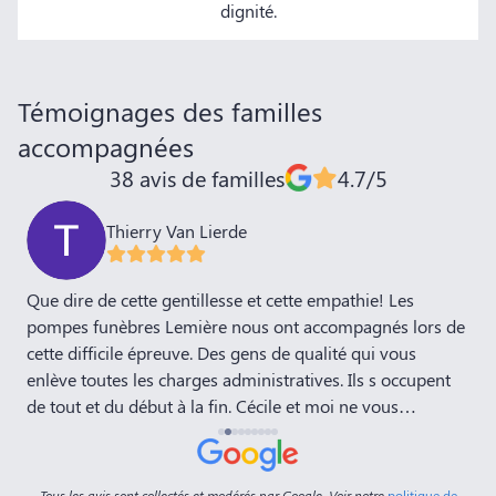
dignité.
Témoignages des familles
accompagnées
38 avis de familles
4.7/5
Thierry Van Lierde
,
Que dire de cette gentillesse et cette empathie! Les
J
pompes funèbres Lemière nous ont accompagnés lors de
P
cette difficile épreuve. Des gens de qualité qui vous
E
enlève toutes les charges administratives. Ils s occupent
d
de tout et du début à la fin. Cécile et moi ne vous
remercieront jamais assez! Bravo
Tous les avis sont collectés et modérés par Google. Voir notre
politique de