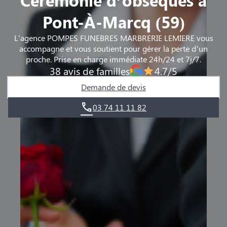
Pont-À-Marcq (59)
L'agence POMPES FUNEBRES MARBRERIE LEMIERE vous
accompagne et vous soutient pour gérer la perte d’un
proche. Prise en charge immédiate 24h/24 et 7j/7.
38 avis de familles
4.7/5
Demande de devis
03 74 11 11 82