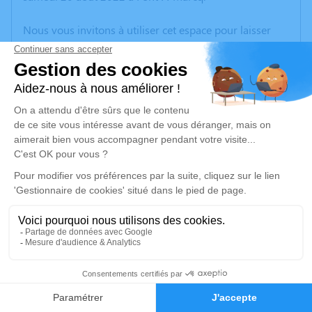
Nous vous invitons à utiliser cet espace pour laisser
vos condoléances, partager des photos souvenirs, une
anecdote ou exprimer vos pensées à travers des
poèmes ou des textes. Cet endroit est un lieu
d'expression dédié à honorer la mémoire de Filippa
LOMBARDO.
Un service de plantation d’arbre hommage est
disponible ici
.
Je rends hommage
Cérémonie religieuse
vendredi 26 août 2022 à 15h00
1
Église Saint Martin de Carvin
14 contour de l'église
Faire-part
Hommages
62220 Carvin