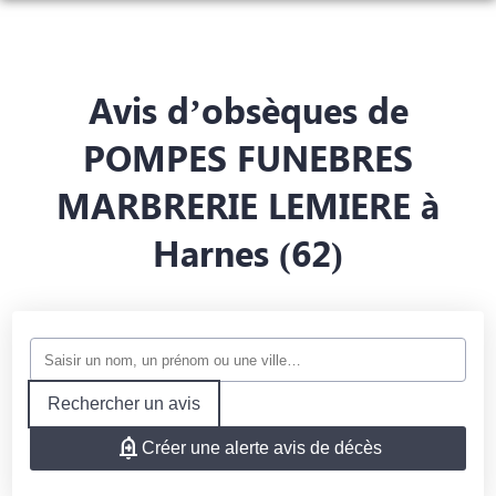
NOS SERVICES
NOS AGENCES
ORGANISER DES OBSÈQUES
Avis d’obsèques de
NOTRE CHAMBRE FUNERAIRE
AGENCE DE PHALEMPIN
PRÉVOIR SES OBSÈQUES
POMPES FUNEBRES
ESPACES HOMMAGES
MARBRERIE LEMIERE à
AGENCE DE LORGIES
MONUMENTS FUNÉRAIRES
Harnes (62)
SERVICES AUX FAMILLES
Rechercher un avis
Créer une alerte avis de décès