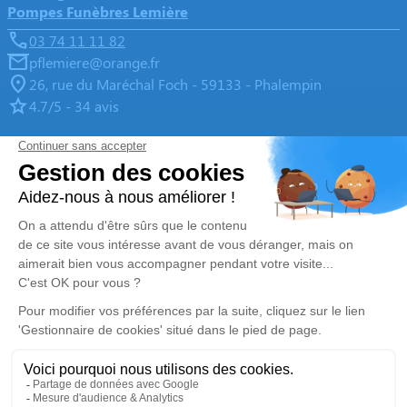
Pompes Funèbres Lemière
03 74 11 11 82
pflemiere@orange.fr
26, rue du Maréchal Foch - 59133 - Phalempin
4.7/5 - 34 avis
Pompes Funèbres & Marbrerie LEMIERE - SINGEZ
03 67 80 47 72
pflemiere@orange.fr
1, Route d’Estaires - 62840 - Lorgies
5/5 - 4 avis
Nos Services
Liens utiles
Organiser des obsèques
Avis de décès
Monuments funéraires
Demande de rendez-vous en
agence
Services aux familles
Mentions légales
Politique de traitement des données personnelles
Politique d’utilisation des cookies