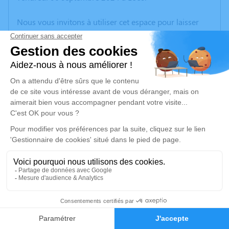
Nous vous invitons à utiliser cet espace pour laisser
vos condoléances, partager des photos souvenirs, une
anecdote ou exprimer vos pensées à travers des
poèmes ou des textes. Cet endroit est un lieu
d'expression dédié à honorer la mémoire de Rita
DEGAND.
Un service de plantation d’arbre hommage est
disponible ici
.
Je rends hommage
Cérémonie civile
mercredi 11 septembre 2024 à 13h30
37
Crématorium de Vendin-le-Vieil
Route de la Bassée
Faire-part
Hommages
62880 Vendin-le-Vieil