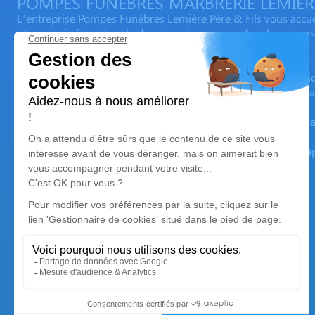
POMPES FUNEBRES MARBRERIE LEMIER
L’entreprise Pompes Funèbres Lemière Père & Fils vous accu
d’un savoir-faire dans le domaine des pompes funèbres transmi
d’obsèques adaptés à vos besoins.
Depuis de nombreuses années, toute son équipe est au service
dans ces moments difficiles. Elle met à votre disposition des ar
Ses devises sont le respect des volontés de chacun, toujours ap
L’organisation des obsèques comportant de nombreuses étapes
soutenir et vous épauler tout au long des funérailles.
Nos agences
Pompes Funèbres Lemière
03 74 11 11 82
pflemiere@orange.fr
26, rue du Maréchal Foch - 59133 - Phalempin
4.7/5 - 34 avis