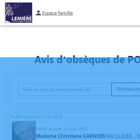
Espace famille
NOS SERVICES
NOS AGENCES
NOTRE CHAMBRE FUNERAIRE
E
Avis d’obsèques de 
Recherche
Publié le jeudi 21 mai 2026
Publié le jeudi 21 mai 2026
Madame Christiane CARNOIS
Née OLIVIER
- 