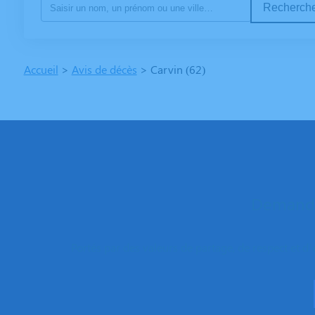
Recherche
Accueil
>
Avis de décès
>
Carvin (62)
Demande
Portés par des valeurs de partage, de respect et d’