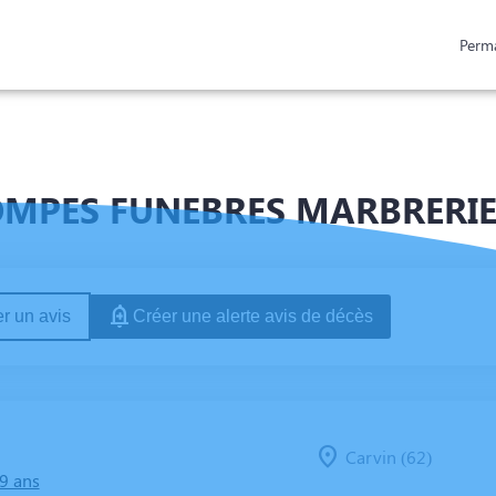
Perm
SPACES HOMMAGES
POMPES FUNEBRES MARBRERIE L
r un avis
Créer une alerte avis de décès
Carvin (62)
99 ans