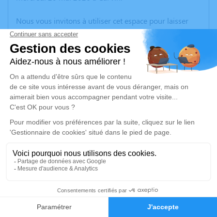
Nous vous invitons à utiliser cet espace pour laisser
vos condoléances, partager des photos souvenirs, une
anecdote ou exprimer vos pensées à travers des
poèmes ou des textes. Cet endroit est un lieu
d'expression dédié à honorer la mémoire de Christiane
CARNOIS.
Un service de plantation d’arbre hommage est
disponible ici
.
Je rends hommage
Cérémonie religieuse
samedi 23 mai 2026 à 10h30
13
Église Saint Christophe de Phalempin
59133 Phalempin
Faire-part
Hommages