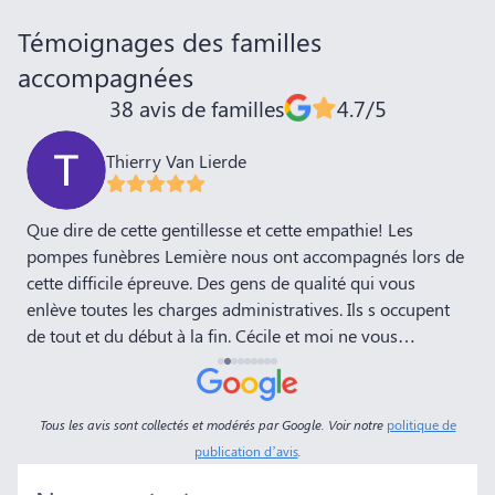
Témoignages des familles
accompagnées
38 avis de familles
4.7/5
Thierry Van Lierde
,
Que dire de cette gentillesse et cette empathie! Les
J
pompes funèbres Lemière nous ont accompagnés lors de
P
cette difficile épreuve. Des gens de qualité qui vous
E
enlève toutes les charges administratives. Ils s occupent
d
de tout et du début à la fin. Cécile et moi ne vous
remercieront jamais assez! Bravo
Tous les avis sont collectés et modérés par Google. Voir notre
politique de
publication d’avis
.