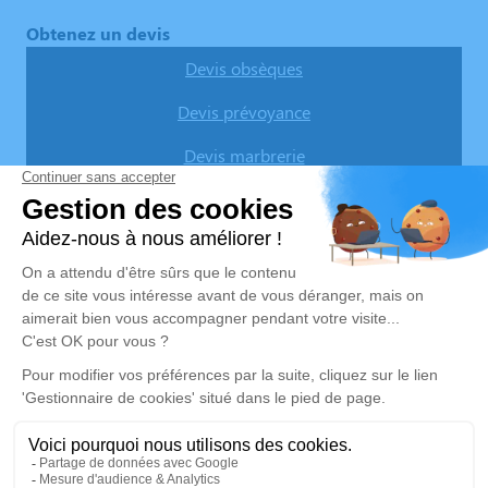
Obtenez un devis
Devis obsèques
Devis prévoyance
Devis marbrerie
Nos agences
Pompes Funèbres Lemière
03 74 11 11 82
pflemiere@orange.fr
26, rue du Maréchal Foch - 59133 - Phalempin
4.7/5 - 34 avis
Pompes Funèbres & Marbrerie LEMIERE - SINGEZ
03 67 80 47 72
pflemiere@orange.fr
1, Route d’Estaires - 62840 - Lorgies