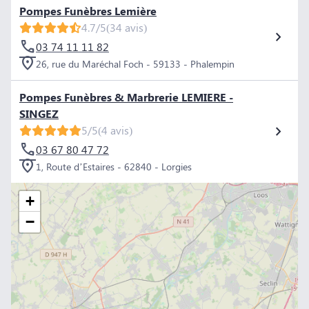
Pompes Funèbres Lemière
4.7/5
(34 avis)
03 74 11 11 82
26, rue du Maréchal Foch - 59133 - Phalempin
Pompes Funèbres & Marbrerie LEMIERE -
SINGEZ
5/5
(4 avis)
03 67 80 47 72
1, Route d’Estaires - 62840 - Lorgies
+
−