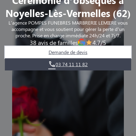
Noyelles-Lès-Vermelles (62)
L'agence POMPES FUNEBRES MARBRERIE LEMIERE vous
accompagne et vous soutient pour gérer la perte d’un
proche. Prise en charge immédiate 24h/24 et 7j/7.
38 avis de familles
4.7/5
Demande de devis
03 74 11 11 82