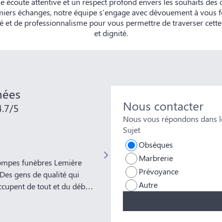
e écoute attentive et un respect profond envers les souhaits des 
miers échanges, notre équipe s'engage avec dévouement à vous f
 et de professionnalisme pour vous permettre de traverser cett
et dignité.
nées
Nous contacter
4.7/5
Nous vous répondons dans le
Sujet
marie blin
Obsèques
Marbrerie
 pompes funèbres Lemière
Je recommande Monsieur LEMIERE, m
Prévoyance
remarquable. Grand merci. Et merci
Autre
occupent de tout et du début
disponibilité et sa gentillesse.
sez! Bravo