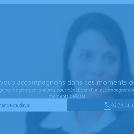
vous accompagnons dans ces moments dé
 agence de pompes funèbres pour bénéficier d’un accompagnemen
moments délicats
ande de devis
03 74 11 1