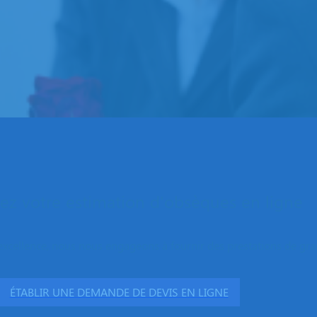
z votre estimation d'obsèques en ligne
excellence, nous nous engageons à fournir des prestations de grand
ÉTABLIR UNE DEMANDE DE DEVIS EN LIGNE