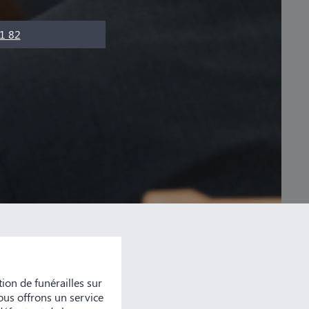
1 82
n de funérailles sur
ous offrons un service