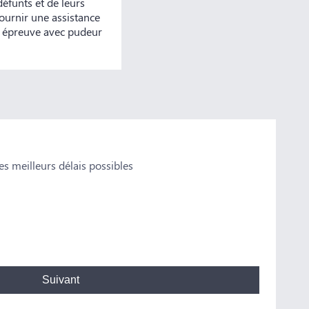
défunts et de leurs
ournir une assistance
e épreuve avec pudeur
s meilleurs délais possibles
Domi
arbrier à Phalempin, qui a fait un travail
Merci à Mr LEMI
 également à Mélissa, son assistante, pour sa
préparation pou
et reconforter
remercions.
Suivant