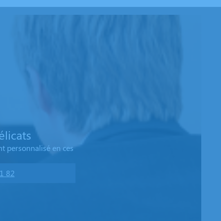
licats
t personnalisé en ces
1 82