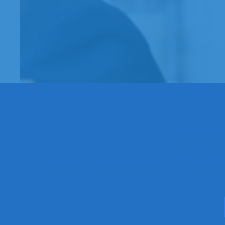
Demande
Portés par des valeurs de partage, de respect et d’