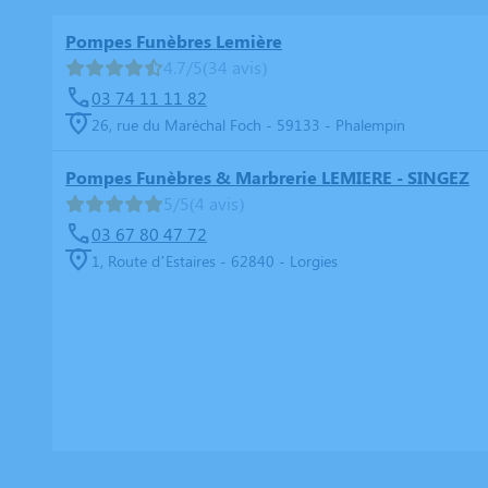
Pompes Funèbres Lemière
4.7/5
(34 avis)
03 74 11 11 82
26, rue du Maréchal Foch - 59133 - Phalempin
Pompes Funèbres & Marbrerie LEMIERE - SINGEZ
5/5
(4 avis)
03 67 80 47 72
1, Route d’Estaires - 62840 - Lorgies