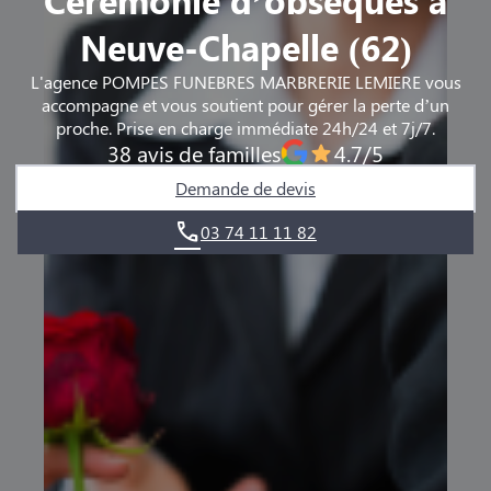
Neuve-Chapelle (62)
L'agence POMPES FUNEBRES MARBRERIE LEMIERE vous
accompagne et vous soutient pour gérer la perte d’un
proche. Prise en charge immédiate 24h/24 et 7j/7.
38 avis de familles
4.7/5
Demande de devis
03 74 11 11 82