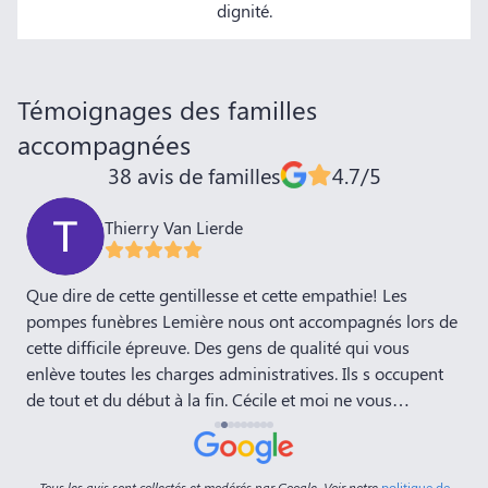
dignité.
Témoignages des familles
accompagnées
38 avis de familles
4.7/5
Thierry Van Lierde
,
Que dire de cette gentillesse et cette empathie! Les
J
pompes funèbres Lemière nous ont accompagnés lors de
P
cette difficile épreuve. Des gens de qualité qui vous
E
enlève toutes les charges administratives. Ils s occupent
d
de tout et du début à la fin. Cécile et moi ne vous
remercieront jamais assez! Bravo
Tous les avis sont collectés et modérés par Google. Voir notre
politique de