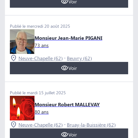
Voir
Publié le mercredi 20 août 2025
Monsieur Jean-Marie PIGANI
73 ans
-
Neuve-Chapelle (62)
Beuvry (62)
Voir
Publié le mardi 15 juillet 2025
Monsieur Robert MALLEVAY
80 ans
-
Neuve-Chapelle (62)
Bruay-la-Buissière (62)
Voir