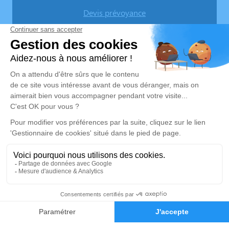
Devis prévoyance
Devis marbrerie
Nos agences
Pompes Funèbres Lemière
03 74 11 11 82
pflemiere@orange.fr
26, rue du Maréchal Foch - 59133 - Phalempin
4.7/5 - 34 avis
Pompes Funèbres & Marbrerie LEMIERE - SINGEZ
03 67 80 47 72
pflemiere@orange.fr
1, Route d’Estaires - 62840 - Lorgies
5/5 - 4 avis
03 20 32 36 18
Demande de devis
Nos Services
Liens utiles
Organiser des obsèques
Avis de décès