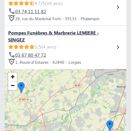
4.7/5
(34 avis)
03 74 11 11 82
26, rue du Maréchal Foch - 59133 - Phalempin
Pompes Funèbres & Marbrerie LEMIERE -
SINGEZ
5/5
(4 avis)
03 67 80 47 72
1, Route d’Estaires - 62840 - Lorgies
+
−