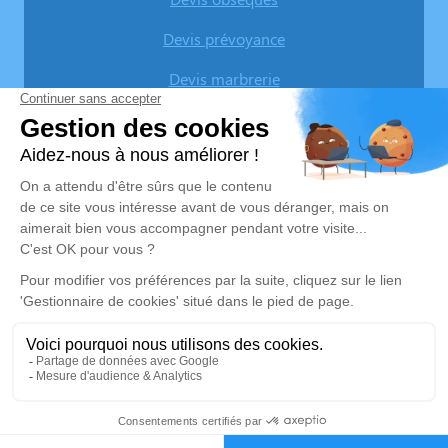
Devis prévoyance
Devis marbrerie
Nos agences
Pompes Funèbres Lemière
03 74 11 11 82
pflemiere@orange.fr
26, rue du Maréchal Foch - 59133 - Phalempin
4.7/5 - 34 avis
Pompes Funèbres & Marbrerie LEMIERE - SINGEZ
03 67 80 47 72
pflemiere@orange.fr
1, Route d’Estaires - 62840 - Lorgies
5/5 - 4 avis
Nos Services
Liens utiles
03 20 32 36 18
Demande de devis