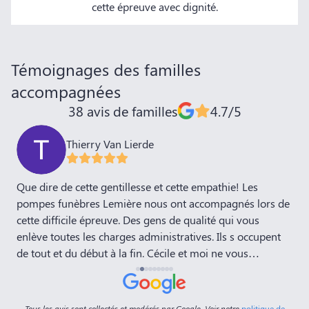
cette épreuve avec dignité.
Témoignages des familles
accompagnées
38 avis de familles
4.7/5
Thierry Van Lierde
,
Que dire de cette gentillesse et cette empathie! Les
J
pompes funèbres Lemière nous ont accompagnés lors de
P
cette difficile épreuve. Des gens de qualité qui vous
E
enlève toutes les charges administratives. Ils s occupent
d
de tout et du début à la fin. Cécile et moi ne vous
remercieront jamais assez! Bravo
Tous les avis sont collectés et modérés par Google. Voir notre
politique de