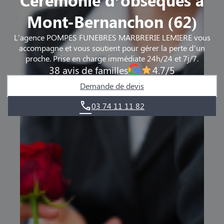
Mont-Bernanchon (62)
L'agence POMPES FUNEBRES MARBRERIE LEMIERE vous
accompagne et vous soutient pour gérer la perte d’un
proche. Prise en charge immédiate 24h/24 et 7j/7.
38 avis de familles
4.7/5
Demande de devis
03 74 11 11 82