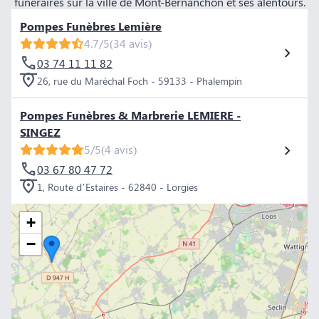
funéraires sur la ville de Mont-Bernanchon et ses alentours.
Pompes Funèbres Lemière
4.7/5
(34 avis)
03 74 11 11 82
26, rue du Maréchal Foch - 59133 - Phalempin
Pompes Funèbres & Marbrerie LEMIERE -
SINGEZ
5/5
(4 avis)
03 67 80 47 72
1, Route d’Estaires - 62840 - Lorgies
+
−