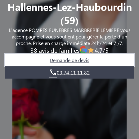
Hallennes-Lez-Haubourdin
(59)
L'agence POMPES FUNEBRES MARBRERIE LEMIERE vous
accompagne et vous soutient pour gérer la perte d’un
proche. Prise en charge immédiate 24h/24 et 7j/7.
38 avis de familles
4.7/5
Demande de devis
03 74 11 11 82