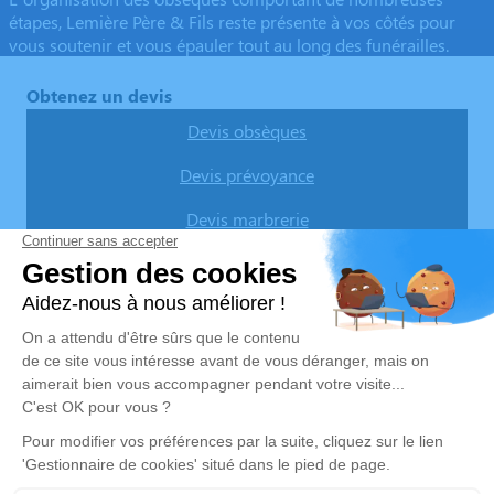
étapes, Lemière Père & Fils reste présente à vos côtés pour
vous soutenir et vous épauler tout au long des funérailles.
Obtenez un devis
Devis obsèques
Devis prévoyance
Devis marbrerie
Nos agences
Pompes Funèbres Lemière
03 74 11 11 82
pflemiere@orange.fr
26, rue du Maréchal Foch - 59133 - Phalempin
4.7/5 - 34 avis
Pompes Funèbres & Marbrerie LEMIERE - SINGEZ