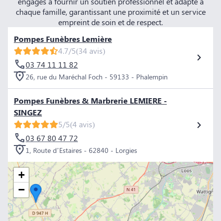
engagés à fournir un soutien professionnel et adapté à
chaque famille, garantissant une proximité et un service
empreint de soin et de respect.
Pompes Funèbres Lemière
4.7/5
(34 avis)
03 74 11 11 82
26, rue du Maréchal Foch - 59133 - Phalempin
Pompes Funèbres & Marbrerie LEMIERE -
SINGEZ
5/5
(4 avis)
03 67 80 47 72
1, Route d’Estaires - 62840 - Lorgies
+
−