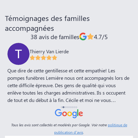
Témoignages des familles
accompagnées
38 avis de familles
4.7/5
Thierry Van Lierde
,
Que dire de cette gentillesse et cette empathie! Les
J
pompes funèbres Lemière nous ont accompagnés lors de
P
cette difficile épreuve. Des gens de qualité qui vous
E
enlève toutes les charges administratives. Ils s occupent
d
de tout et du début à la fin. Cécile et moi ne vous
remercieront jamais assez! Bravo
Tous les avis sont collectés et modérés par Google. Voir notre
politique de
publication d’avis
.