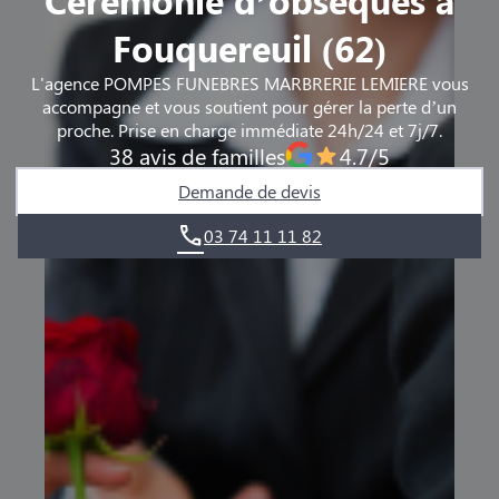
Fouquereuil (62)
L'agence POMPES FUNEBRES MARBRERIE LEMIERE vous
accompagne et vous soutient pour gérer la perte d’un
proche. Prise en charge immédiate 24h/24 et 7j/7.
38 avis de familles
4.7/5
Demande de devis
03 74 11 11 82