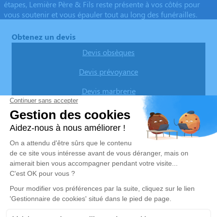
étapes, Lemière Père & Fils reste présente à vos côtés pour
vous soutenir et vous épauler tout au long des funérailles.
Obtenez un devis
Devis obsèques
Devis prévoyance
Devis marbrerie
Nos agences
Pompes Funèbres Lemière
03 74 11 11 82
pflemiere@orange.fr
26, rue du Maréchal Foch - 59133 - Phalempin
4.7/5 - 34 avis
Pompes Funèbres & Marbrerie LEMIERE - SINGEZ
03 67 80 47 72