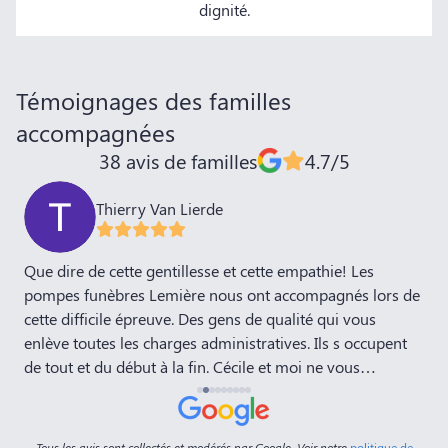
dignité.
Témoignages des familles
accompagnées
38 avis de familles
4.7/5
Thierry Van Lierde
,
Que dire de cette gentillesse et cette empathie! Les
J
pompes funèbres Lemière nous ont accompagnés lors de
P
cette difficile épreuve. Des gens de qualité qui vous
E
enlève toutes les charges administratives. Ils s occupent
d
de tout et du début à la fin. Cécile et moi ne vous
remercieront jamais assez! Bravo
Tous les avis sont collectés et modérés par Google. Voir notre
politique de