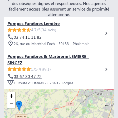
des obsèques dignes et respectueuses. Nos agences
facilement accessibles assurent un service de proximité
attentionné.
Pompes Funèbres Lemière
4.7/5
(34 avis)
03 74 11 11 82
26, rue du Maréchal Foch - 59133 - Phalempin
Pompes Funèbres & Marbrerie LEMIERE -
SINGEZ
5/5
(4 avis)
03 67 80 47 72
1, Route d’Estaires - 62840 - Lorgies
+
−