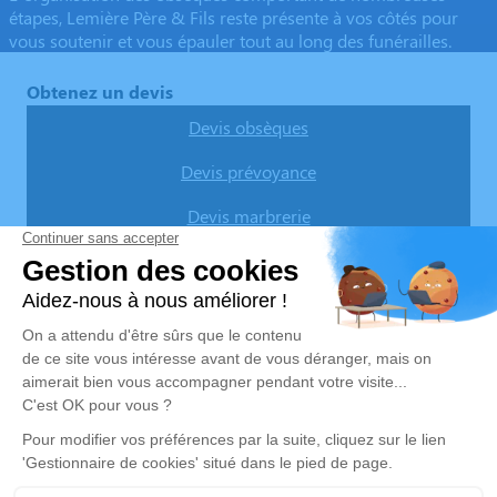
étapes, Lemière Père & Fils reste présente à vos côtés pour
vous soutenir et vous épauler tout au long des funérailles.
Obtenez un devis
Devis obsèques
Devis prévoyance
Devis marbrerie
Nos agences
Pompes Funèbres Lemière
03 74 11 11 82
pflemiere@orange.fr
26, rue du Maréchal Foch - 59133 - Phalempin
4.7/5 - 34 avis
Pompes Funèbres & Marbrerie LEMIERE - SINGEZ