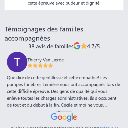
cette épreuve avec pudeur et dignité.
Témoignages des familles
accompagnées
38 avis de familles
4.7/5
Thierry Van Lierde
,
Que dire de cette gentillesse et cette empathie! Les
J
pompes funèbres Lemière nous ont accompagnés lors de
P
cette difficile épreuve. Des gens de qualité qui vous
E
enlève toutes les charges administratives. Ils s occupent
d
de tout et du début à la fin. Cécile et moi ne vous
remercieront jamais assez! Bravo
Tous les avis sont collectés et modérés par Google. Voir notre
politique de