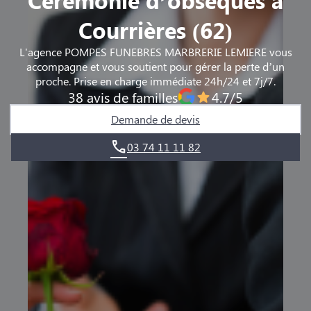
Courrières (62)
L'agence POMPES FUNEBRES MARBRERIE LEMIERE vous
accompagne et vous soutient pour gérer la perte d’un
proche. Prise en charge immédiate 24h/24 et 7j/7.
38 avis de familles
4.7/5
Demande de devis
03 74 11 11 82