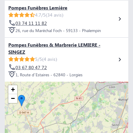
Pompes Funèbres Lemière
4.7/5
(34 avis)
03 74 11 11 82
26, rue du Maréchal Foch - 59133 - Phalempin
Pompes Funèbres & Marbrerie LEMIERE -
SINGEZ
5/5
(4 avis)
03 67 80 47 72
1, Route d’Estaires - 62840 - Lorgies
+
−