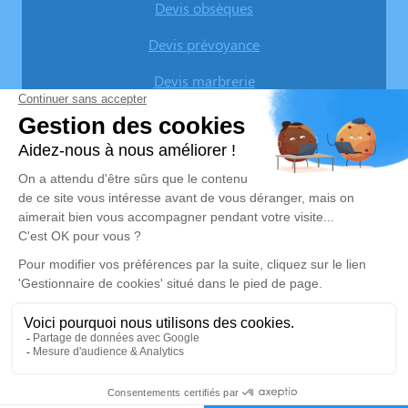
Devis obsèques
Devis prévoyance
Devis marbrerie
Nos agences
Pompes Funèbres Lemière
03 74 11 11 82
pflemiere@orange.fr
26, rue du Maréchal Foch - 59133 - Phalempin
4.7/5 - 34 avis
Pompes Funèbres & Marbrerie LEMIERE - SINGEZ
03 67 80 47 72
pflemiere@orange.fr
1, Route d’Estaires - 62840 - Lorgies
5/5 - 4 avis
Nos Services
Liens utiles