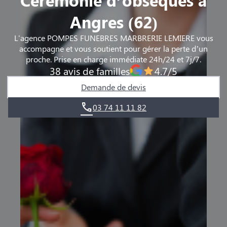
Angres (62)
L'agence POMPES FUNEBRES MARBRERIE LEMIERE vous
accompagne et vous soutient pour gérer la perte d’un
proche. Prise en charge immédiate 24h/24 et 7j/7.
38 avis de familles
4.7/5
Demande de devis
03 74 11 11 82