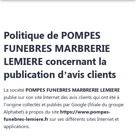
NOS SERVICES
NOS AGENCES
ORGANISER DES OBSÈQUES
Politique de POMPES
NOTRE CHAMBRE FUNERAIRE
AGENCE DE PHALEMPIN
PRÉVOIR SES OBSÈQUES
FUNEBRES MARBRERIE
ESPACES HOMMAGES
AGENCE DE LORGIES
MONUMENTS FUNÉRAIRES
LEMIERE concernant la
SERVICES AUX FAMILLES
publication d’avis clients
La société
POMPES FUNEBRES MARBRERIE LEMIERE
publie sur son site Internet des avis clients qui ont été à
l’origine collectés et publiés par Google (filiale du groupe
Alphabet) à propos du site
https://www.pompes-
funebres-lemiere.fr
sur ses différents sites Internet et
applications.