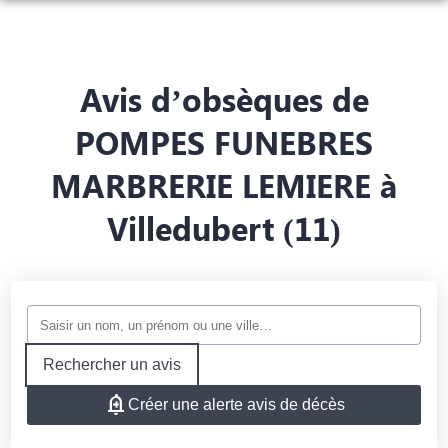
NOS SERVICES
NOS AGENCES
ORGANISER DES OBSÈQUES
Avis d’obsèques de
NOTRE CHAMBRE FUNERAIRE
AGENCE DE PHALEMPIN
PRÉVOIR SES OBSÈQUES
POMPES FUNEBRES
ESPACES HOMMAGES
MARBRERIE LEMIERE à
AGENCE DE LORGIES
MONUMENTS FUNÉRAIRES
Villedubert (11)
SERVICES AUX FAMILLES
Rechercher un avis
Créer une alerte avis de décès