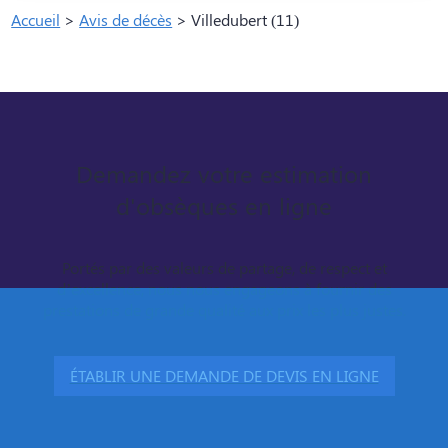
Accueil
>
Avis de décès
>
Villedubert (11)
Demandez votre estimation
d'obsèques en ligne
Portés par des valeurs de partage, de respect et
d’excellence, nous nous engageons à fournir des
prestations de grande qualité aux prix les plus justes.
ÉTABLIR UNE DEMANDE DE DEVIS EN LIGNE