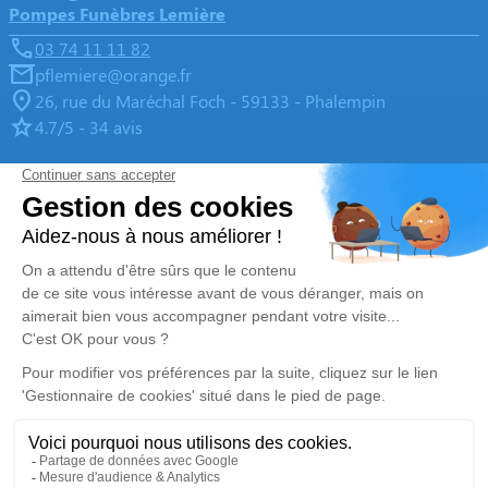
Pompes Funèbres Lemière
03 74 11 11 82
pflemiere@orange.fr
26, rue du Maréchal Foch - 59133 - Phalempin
4.7/5 - 34 avis
Pompes Funèbres & Marbrerie LEMIERE - SINGEZ
03 67 80 47 72
pflemiere@orange.fr
1, Route d’Estaires - 62840 - Lorgies
5/5 - 4 avis
Nos Services
Liens utiles
Organiser des obsèques
Avis de décès
Monuments funéraires
Demande de rendez-vous en
agence
Services aux familles
Mentions légales
Politique de traitement des données personnelles
Politique d’utilisation des cookies