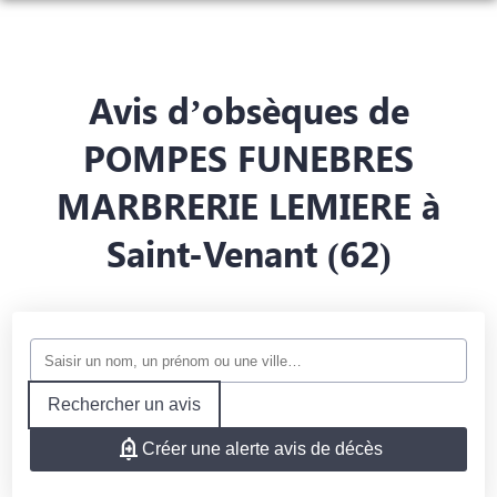
NOS SERVICES
NOS AGENCES
ORGANISER DES OBSÈQUES
Avis d’obsèques de
NOTRE CHAMBRE FUNERAIRE
AGENCE DE PHALEMPIN
PRÉVOIR SES OBSÈQUES
POMPES FUNEBRES
ESPACES HOMMAGES
MARBRERIE LEMIERE à
AGENCE DE LORGIES
MONUMENTS FUNÉRAIRES
Saint-Venant (62)
SERVICES AUX FAMILLES
Rechercher un avis
Créer une alerte avis de décès