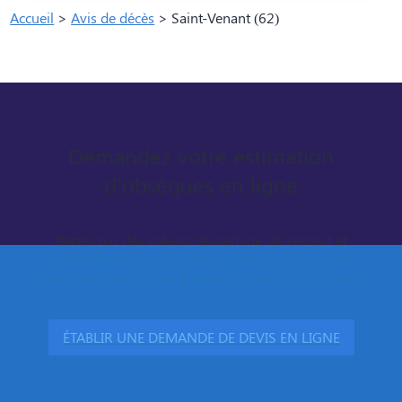
Accueil
>
Avis de décès
>
Saint-Venant (62)
Demandez votre estimation
d'obsèques en ligne
Portés par des valeurs de partage, de respect et
d’excellence, nous nous engageons à fournir des
prestations de grande qualité aux prix les plus justes.
ÉTABLIR UNE DEMANDE DE DEVIS EN LIGNE