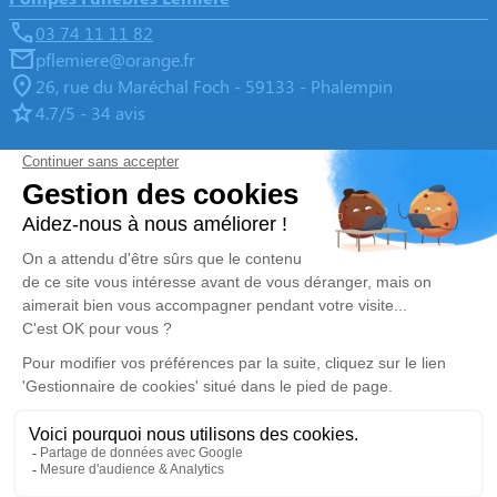
03 74 11 11 82
pflemiere@orange.fr
26, rue du Maréchal Foch - 59133 - Phalempin
4.7/5 - 34 avis
Pompes Funèbres & Marbrerie LEMIERE - SINGEZ
03 67 80 47 72
pflemiere@orange.fr
1, Route d’Estaires - 62840 - Lorgies
5/5 - 4 avis
Nos Services
Liens utiles
Organiser des obsèques
Avis de décès
Monuments funéraires
Demande de rendez-vous en
agence
Services aux familles
Mentions légales
Politique de traitement des données personnelles
Politique d’utilisation des cookies