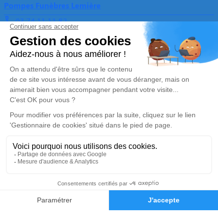
Pompes Funèbres Lemière
03 74 11 11 82
pflemiere@orange.fr
26, rue du Maréchal Foch – 59133 – Phalempin
4.7/5 – 34 avis
Pompes Funèbres & Marbrerie LEMIERE – SINGEZ
03 67 80 47 72
pflemiere@orange.fr
1, Route d’Estaires – 62840 – Lorgies
5/5 – 4 avis
Nos Services
Liens utiles
Organiser des obsèques
Avis de décès
Monuments funéraires
Demande de rendez-vous en
agence
Services aux familles
Mentions légales
03 20 32 36 18
Demande de devis
Politique de traitement des données personnelles
Politique d’utilisation des cookies