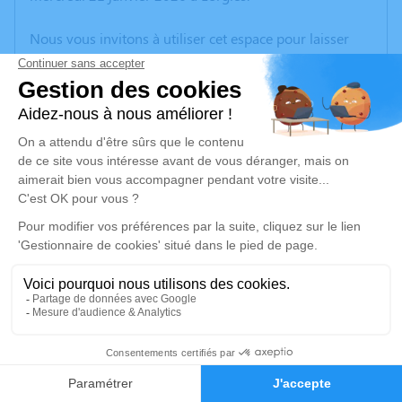
Nous vous invitons à utiliser cet espace pour laisser
vos condoléances, partager des photos souvenirs, une
anecdote ou exprimer vos pensées à travers des
poèmes ou des textes. Cet endroit est un lieu
d'expression dédié à honorer la mémoire d’Yvonne
SINGEZ.
Un service de plantation d’arbre hommage est
disponible ici
.
Je rends hommage
Cérémonie religieuse
mercredi 28 janvier 2026 à 14h30
15
Église Saint Matthieu de Lorgies
62840 Lorgies
Faire-part
Hommages