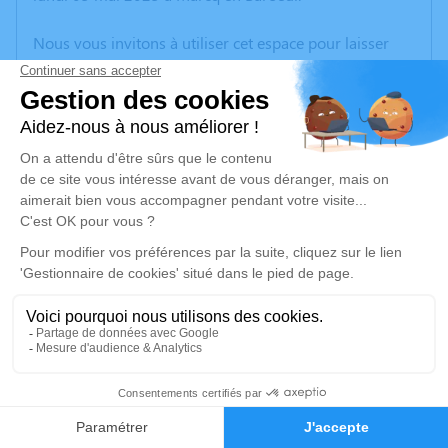
Nous vous invitons à utiliser cet espace pour laisser
vos condoléances, partager des photos souvenirs, une
anecdote ou exprimer vos pensées à travers des
poèmes ou des textes. Cet endroit est un lieu
d'expression dédié à honorer la mémoire de Viviane
TRENSON.
Un service de plantation d’arbre hommage est
disponible ici
.
Je rends hommage
Cérémonie civile
vendredi 09 mai 2025 à 12h30
10
Crématorium de Wattrelos
316, Rue de Leers - Parc d’Activités de l’Avelin
Faire-part
Hommages
59150 Wattrelos