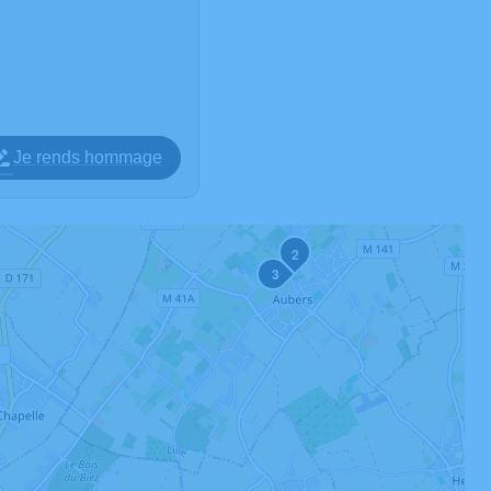
Je rends hommage
2
3