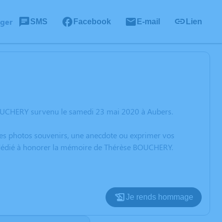
ager
SMS
Facebook
E-mail
Lien
BOUCHERY survenu le samedi 23 mai 2020 à Aubers.
 des photos souvenirs, une anecdote ou exprimer vos
n dédié à honorer la mémoire de Thérèse BOUCHERY.
Je rends hommage