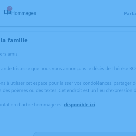
16
Part
Hommages
la famille
hers amis,
grande tristesse que nous vous annonçons le décès de Thérèse 
ns à utiliser cet espace pour laisser vos condoléances, partager
s des poèmes ou des textes. Cet endroit est un lieu d'expressio
lantation d’arbre hommage est
disponible ici
.