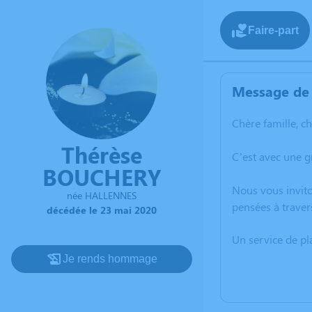
Faire-part
Message de 
Chère famille, c
Thérèse
C’est avec une 
BOUCHERY
Nous vous invito
née HALLENNES
pensées à traver
décédée le 23 mai 2020
Un service de p
Je rends hommage