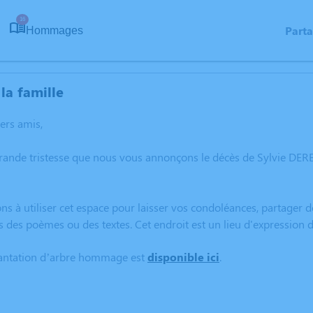
16
Part
Hommages
la famille
hers amis,
grande tristesse que nous vous annonçons le décès de Sylvie DE
ns à utiliser cet espace pour laisser vos condoléances, partager
s des poèmes ou des textes. Cet endroit est un lieu d'expressio
lantation d’arbre hommage est
disponible ici
.