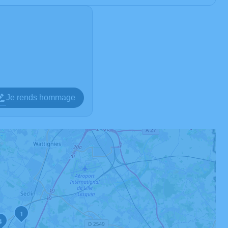
Je rends hommage
1
4