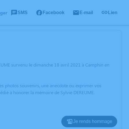
ager
SMS
Facebook
E-mail
Lien
REUME survenu le dimanche 18 avril 2021 à Camphin en
 des photos souvenirs, une anecdote ou exprimer vos
n dédié à honorer la mémoire de Sylvie DEREUME.
Je rends hommage