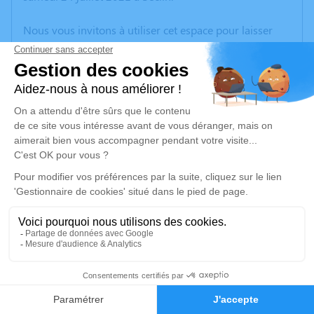
Nous vous invitons à utiliser cet espace pour laisser
vos condoléances, partager des photos souvenirs, une
anecdote ou exprimer vos pensées à travers des
poèmes ou des textes. Cet endroit est un lieu
d'expression dédié à honorer la mémoire de Simone
DURIEZ.
Un service de plantation d’arbre hommage est
disponible ici
.
Je rends hommage
Cérémonie religieuse
mercredi 28 juillet 2021 à 15h00
4
Église Saint Christophe de Phalempin
59133 Phalempin
Faire-part
Hommages