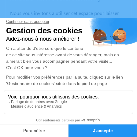
Nous vous invitons à utiliser cet espace pour laisser
vos condoléances, partager des photos souvenirs, une
anecdote ou exprimer vos pensées à travers des
poèmes ou des textes. Cet endroit est un lieu
d'expression dédié à honorer la mémoire de Serge
PICKEU.
Un service de plantation d’arbre hommage est
disponible ici
.
Je rends hommage
Cérémonie religieuse
samedi 30 novembre 2019 à 10h30
1
Église Saint Laurent de Richebourg
place du général de Gaulle
Faire-part
Hommages
62136 Richebourg