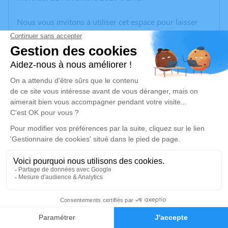
Nous vous invitons à utiliser cet espace pour laisser
vos condoléances, partager des photos souvenirs, une
anecdote ou exprimer vos pensées à travers des
poèmes ou des textes. Cet endroit est un lieu
d'expression dédié à honorer la mémoire de Serge
DHENNIN.
Un service de plantation d’arbre hommage est
disponible ici
.
Je rends hommage
Cérémonie religieuse
lundi 16 novembre 2020 à 10h30
57
Église Saint Christophe de Phalempin
59133 Phalempin
Faire-part
Hommages