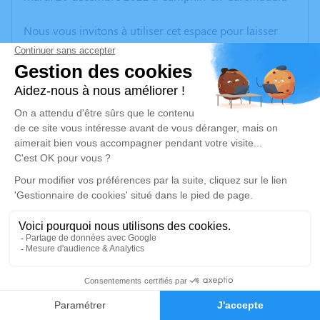
Nous vous invitons à utiliser cet espace pour laisser
vos condoléances, partager des photos souvenirs, une
anecdote ou exprimer vos pensées à travers des
poèmes ou des textes. Cet endroit est un lieu
d'expression dédié à honorer la mémoire de Robert
DEREUME.
Un service de plantation d’arbre hommage est
disponible ici
.
Je rends hommage
Cérémonie religieuse
lundi 26 décembre 2022 à 10h30
4
Cimetière de Camphin-en-Carembault
59133 Camphin-en-Carembault
Faire-part
Hommages