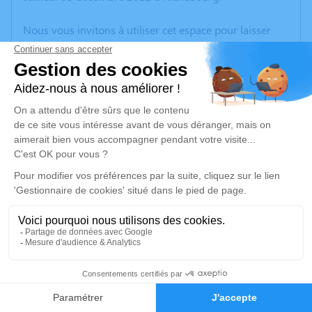
Nous vous invitons à utiliser cet espace pour laisser
vos condoléances, partager des photos souvenirs, une
anecdote ou exprimer vos pensées à travers des
poèmes ou des textes. Cet endroit est un lieu
d'expression dédié à honorer la mémoire de Pierre
CARBON.
Un service de plantation d’arbre hommage est
disponible ici
.
Je rends hommage
Cérémonie religieuse
jeudi 08 décembre 2022 à 10h30
17
Église Saint Laurent de Richebourg
place du général de Gaulle
Faire-part
Hommages
62136 Richebourg