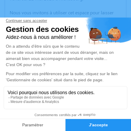
Nous vous invitons à utiliser cet espace pour laisser
vos condoléances, partager des photos souvenirs, une
anecdote ou exprimer vos pensées à travers des
poèmes ou des textes. Cet endroit est un lieu
d'expression dédié à honorer la mémoire de Paule
LECLERCQ.
Un service de plantation d’arbre hommage est
disponible ici
.
Je rends hommage
Cérémonie religieuse
jeudi 28 mai 2026 à 10h30
12
Église Saint Laurent de Richebourg
place du général de Gaulle
Faire-part
Hommages
62136 Richebourg