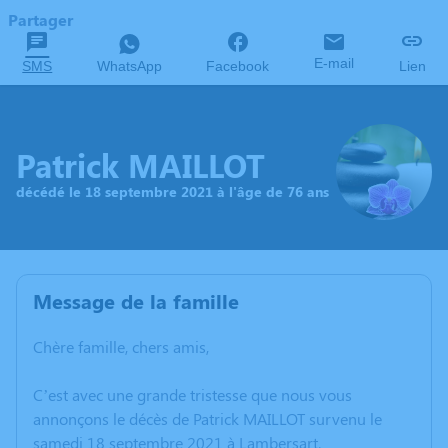
Partager
E-mail
SMS
WhatsApp
Facebook
Lien
Patrick MAILLOT
décédé le 18 septembre 2021 à l'âge de 76 ans
Message de la famille
Chère famille, chers amis,
C’est avec une grande tristesse que nous vous
annonçons le décès de Patrick MAILLOT survenu le
samedi 18 septembre 2021 à Lambersart.