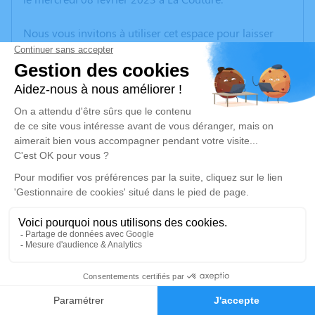
Nous vous invitons à utiliser cet espace pour laisser
vos condoléances, partager des photos souvenirs, une
anecdote ou exprimer vos pensées à travers des
poèmes ou des textes. Cet endroit est un lieu
d'expression dédié à honorer la mémoire d’Odette
GRYMONPREZ.
Un service de plantation d’arbre hommage est
disponible ici
.
Je rends hommage
Cérémonie religieuse
mardi 14 février 2023 à 15h00
5
Église Saint Pierre de La Couture
62136 La Couture
Faire-part
Hommages