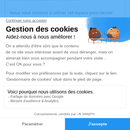
Nous vous invitons à utiliser cet espace pour laisser
vos condoléances, partager des photos souvenirs, une
anecdote ou exprimer vos pensées à travers des
poèmes ou des textes. Cet endroit est un lieu
d'expression dédié à honorer la mémoire de Nicole
GRUSON.
Un service de plantation d’arbre hommage est
disponible ici
.
Je rends hommage
Cérémonie religieuse
lundi 08 mars 2021 à 10h30
21
Église Saint Vaast de Laventie
62840 Laventie
Faire-part
Hommages