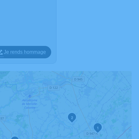
Je rends hommage
2
1