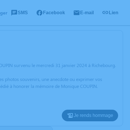
ager
SMS
Facebook
E-mail
Lien
OUPIN survenu le mercredi 31 janvier 2024 à Richebourg.
 des photos souvenirs, une anecdote ou exprimer vos
on dédié à honorer la mémoire de Monique COUPIN.
Je rends hommage