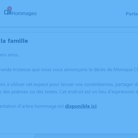
8
Part
Hommages
la famille
hers amis,
grande tristesse que nous vous annonçons le décès de Monique C
ns à utiliser cet espace pour laisser vos condoléances, partager
s des poèmes ou des textes. Cet endroit est un lieu d'expressi
lantation d’arbre hommage est
disponible ici
.