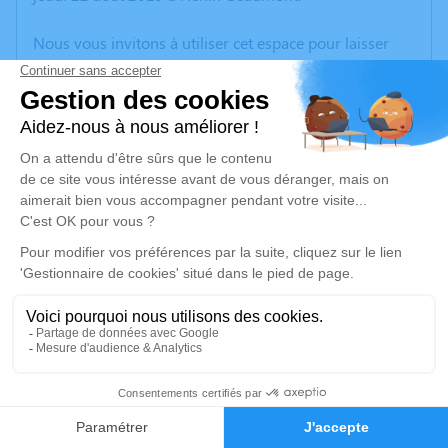
Nous vous invitons à utiliser cet espace pour laisser
vos condoléances, partager des photos souvenirs, une
anecdote ou exprimer vos pensées à travers des
poèmes ou des textes. Cet endroit est un lieu
d'expression dédié à honorer la mémoire de Michel
FLAMENT.
Un service de plantation d’arbre hommage est
disponible ici
.
Je rends hommage
Crémation
mardi 27 août 2019 à 10h15
1
Crématorium d'Hénin-Beaumont
Rue du docteur Laennec
Faire-part
Hommages
62110 Hénin-Beaumont