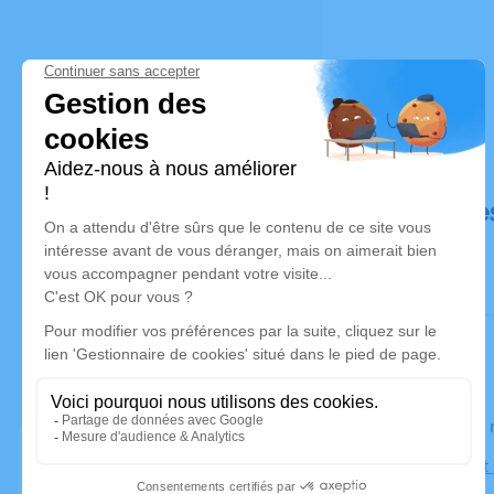
Déroulé de
Le jeudi 0
Église Sain