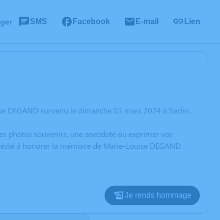
ager
SMS
Facebook
E-mail
Lien
uise DEGAND survenu le dimanche 03 mars 2024 à Seclin.
 des photos souvenirs, une anecdote ou exprimer vos
n dédié à honorer la mémoire de Marie-Louise DEGAND.
Je rends hommage