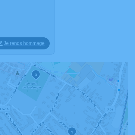
Je rends hommage
3
1