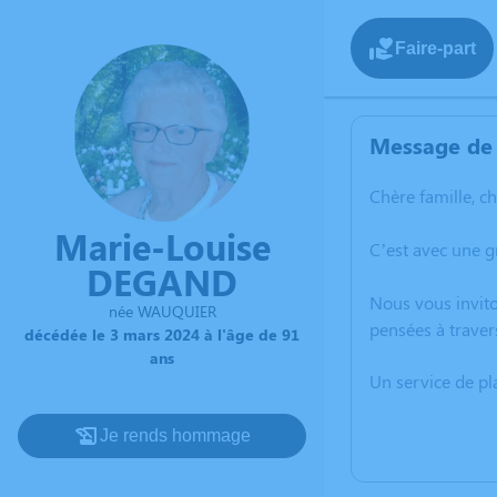
Faire-part
Message de 
Chère famille, c
Marie-Louise
C’est avec une 
DEGAND
Nous vous invito
née WAUQUIER
pensées à traver
décédée le 3 mars 2024 à l'âge de 91
ans
Un service de p
Je rends hommage