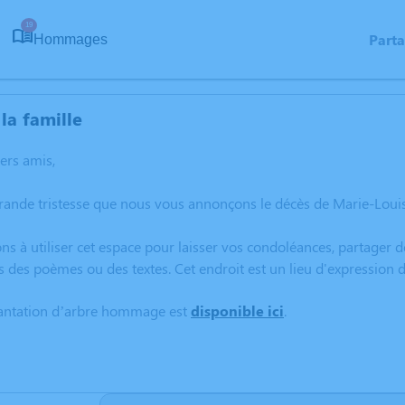
19
Part
Hommages
la famille
hers amis,
grande tristesse que nous vous annonçons le décès de Marie-Lo
ns à utiliser cet espace pour laisser vos condoléances, partager
s des poèmes ou des textes. Cet endroit est un lieu d'expressio
lantation d’arbre hommage est
disponible ici
.