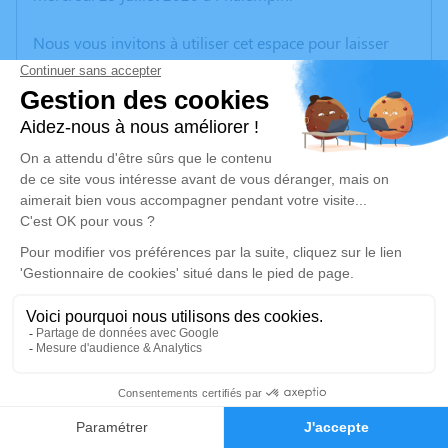
Nous vous invitons à utiliser cet espace pour laisser
vos condoléances, partager des photos souvenirs, une
anecdote ou exprimer vos pensées à travers des
poèmes ou des textes. Cet endroit est un lieu
d'expression dédié à honorer la mémoire de Marcelle
GABET.
Un service de plantation d’arbre hommage est
disponible ici
.
Je rends hommage
Cérémonie religieuse
lundi 03 août 2020 à 15h00
3
Église Saint Christophe de Phalempin
59133 Phalempin
Faire-part
Hommages