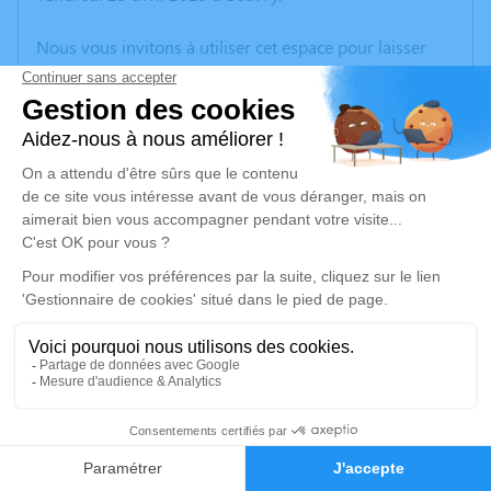
Nous vous invitons à utiliser cet espace pour laisser
vos condoléances, partager des photos souvenirs, une
anecdote ou exprimer vos pensées à travers des
poèmes ou des textes. Cet endroit est un lieu
d'expression dédié à honorer la mémoire de Magali
BOUATTOU.
Un service de plantation d’arbre hommage est
disponible ici
.
Je rends hommage
Cérémonie religieuse
mercredi 30 avril 2025 à 14h30
46
Église Saint Laurent de Richebourg
place du général de Gaulle
Faire-part
Hommages
62136 Richebourg