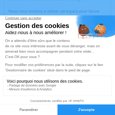
Nous vous invitons à utiliser cet espace pour laisser
vos condoléances, partager des photos souvenirs, une
anecdote ou exprimer vos pensées à travers des
poèmes ou des textes. Cet endroit est un lieu
d'expression dédié à honorer la mémoire de Madeleine
HERNOULD.
Un service de plantation d’arbre hommage est
disponible ici
.
Je rends hommage
Cérémonie religieuse
mardi 10 novembre 2020 à 10h30
3
Adresse de Décès de Phalempin
8 Allée de la Beuvrière
Faire-part
Hommages
59133 Phalempin