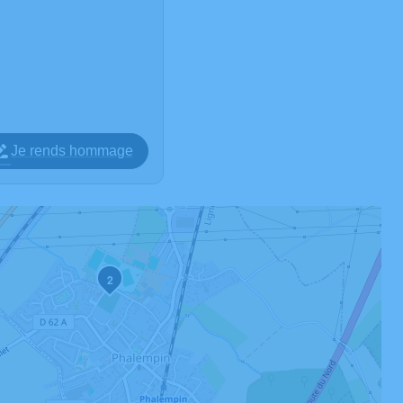
Je rends hommage
2