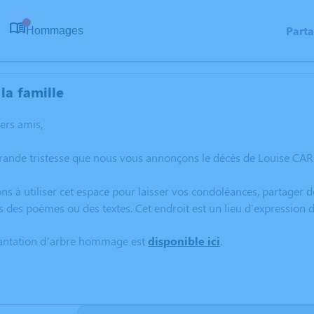
Part
Hommages
0
la famille
hers amis,
grande tristesse que nous vous annonçons le décès de Louise C
ns à utiliser cet espace pour laisser vos condoléances, partager
s des poèmes ou des textes. Cet endroit est un lieu d'expression
lantation d’arbre hommage est
disponible ici
.