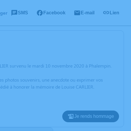
ager
SMS
Facebook
E-mail
Lien
ARLIER survenu le mardi 10 novembre 2020 à Phalempin.
 des photos souvenirs, une anecdote ou exprimer vos
 dédié à honorer la mémoire de Louise CARLIER.
Je rends hommage