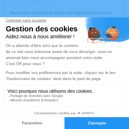
Nous vous invitons à utiliser cet espace pour laisser
vos condoléances, partager des photos souvenirs, une
anecdote ou exprimer vos pensées à travers des
poèmes ou des textes. Cet endroit est un lieu
d'expression dédié à honorer la mémoire de Kathy
NOEL.
Un service de plantation d’arbre hommage est
disponible ici
.
Je rends hommage
Cérémonie civile
jeudi 12 novembre 2020 à 11h00
56
Chambre Funéraire Lemiere de Phalempin
59133 Phalempin
Faire-part
Hommages