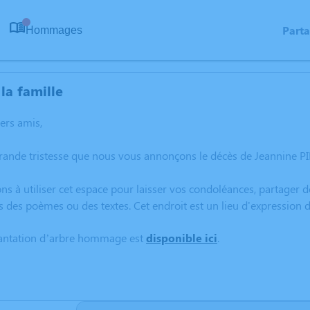
Part
Hommages
0
la famille
hers amis,
rande tristesse que nous vous annonçons le décès de Jeannine P
ns à utiliser cet espace pour laisser vos condoléances, partager
s des poèmes ou des textes. Cet endroit est un lieu d'expressio
lantation d’arbre hommage est
disponible ici
.