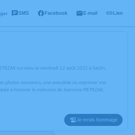
ager
SMS
Facebook
E-mail
Lien
IETRZAK survenu le vendredi 12 août 2022 à Seclin.
 des photos souvenirs, une anecdote ou exprimer vos
n dédié à honorer la mémoire de Jeannine PIETRZAK.
Je rends hommage