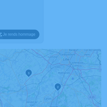
Je rends hommage
3
1
2