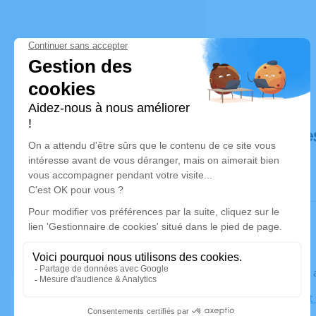
Déroulé de
Le jeudi 1
Église Sain