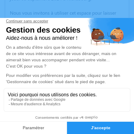
Nous vous invitons à utiliser cet espace pour laisser
vos condoléances, partager des photos souvenirs, une
anecdote ou exprimer vos pensées à travers des
poèmes ou des textes. Cet endroit est un lieu
d'expression dédié à honorer la mémoire de Jean
VANGENDT.
Un service de plantation d’arbre hommage est
disponible ici
.
Je rends hommage
Cérémonie religieuse
mardi 10 septembre 2024 à 14h30
2
Église Saint Laurent de Richebourg
place du général de Gaulle
Faire-part
Hommages
62136 Richebourg