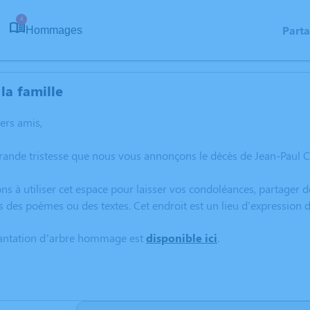
4
Part
Hommages
la famille
hers amis,
rande tristesse que nous vous annonçons le décès de Jean-Paul 
ns à utiliser cet espace pour laisser vos condoléances, partager
s des poèmes ou des textes. Cet endroit est un lieu d'expressio
lantation d’arbre hommage est
disponible ici
.