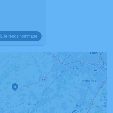
Je rends hommage
3