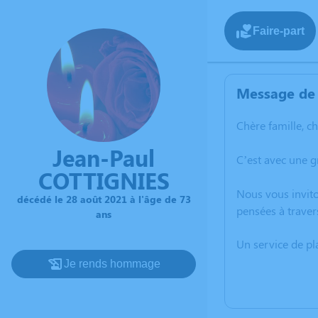
Faire-part
Message de 
Chère famille, c
Jean-Paul
C’est avec une g
COTTIGNIES
Nous vous invito
décédé le 28 août 2021 à l'âge de 73
pensées à traver
ans
Un service de p
Je rends hommage