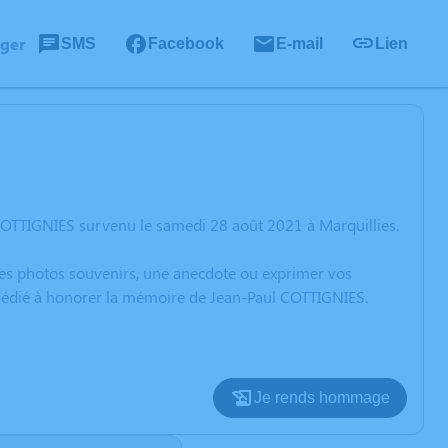
ager
SMS
Facebook
E-mail
Lien
COTTIGNIES survenu le samedi 28 août 2021 à Marquillies.
 des photos souvenirs, une anecdote ou exprimer vos
n dédié à honorer la mémoire de Jean-Paul COTTIGNIES.
Je rends hommage