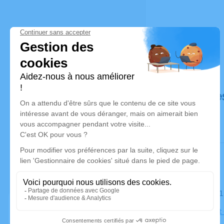
Déroulé de
Le mardi 3
Église Sain