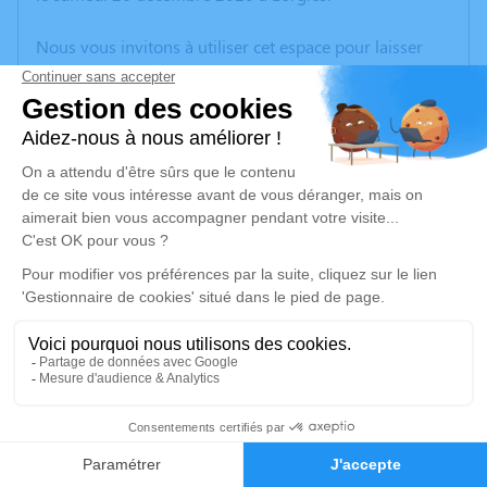
Nous vous invitons à utiliser cet espace pour laisser
vos condoléances, partager des photos souvenirs, une
anecdote ou exprimer vos pensées à travers des
poèmes ou des textes. Cet endroit est un lieu
d'expression dédié à honorer la mémoire de Jean-
Marie LESAFFRE.
Un service de plantation d’arbre hommage est
disponible ici
.
Je rends hommage
Cérémonie civile
jeudi 31 décembre 2020 à 14h45
18
Crématorium d'Herlies
59134 Herlies
Faire-part
Hommages