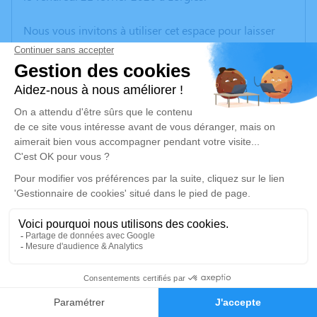
Nous vous invitons à utiliser cet espace pour laisser
vos condoléances, partager des photos souvenirs, une
anecdote ou exprimer vos pensées à travers des
poèmes ou des textes. Cet endroit est un lieu
d'expression dédié à honorer la mémoire de Jean-
Marie DEHORTER.
Un service de plantation d’arbre hommage est
disponible ici
.
Je rends hommage
Cérémonie religieuse
lundi 02 mars 2020 à 11h30
7
Crématorium d'Herlies
ZA la Maladrerie
Faire-part
Hommages
59134 Herlies