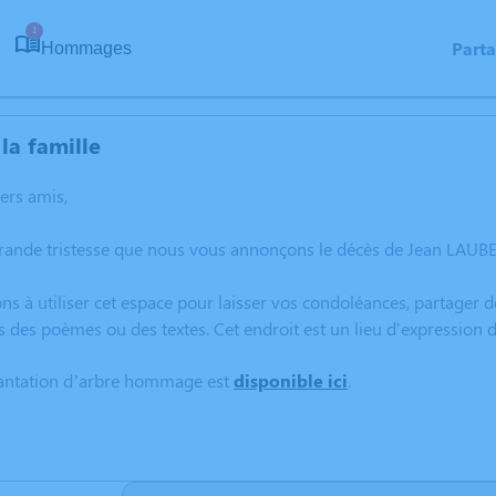
1
Part
Hommages
la famille
hers amis,
rande tristesse que nous vous annonçons le décès de Jean LAUBE
ns à utiliser cet espace pour laisser vos condoléances, partager
s des poèmes ou des textes. Cet endroit est un lieu d'expressio
lantation d’arbre hommage est
disponible ici
.