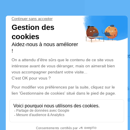
Déroulé de
Le mercred
Crématorium