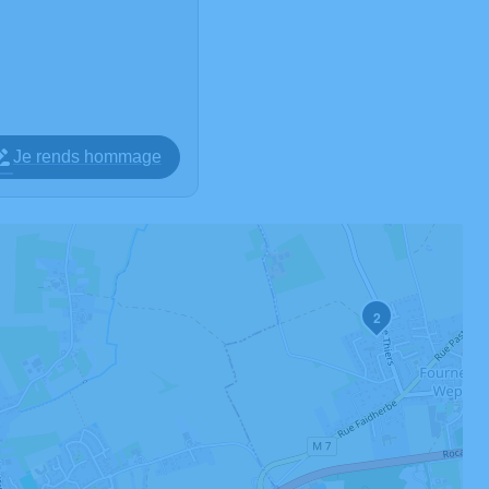
Je rends hommage
2